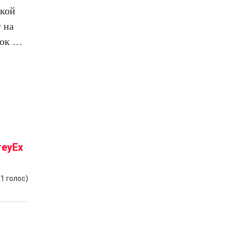
акой
 на
нок …
reyEx
(
1
голос)