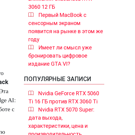
3060 12 ГБ
Первый MacBook с
сенсорным экраном
появится на рынке в этом же
году
Имеет ли смысл уже
бронировать цифровое
издание GTA VI?
го
ПОПУЛЯРНЫЕ ЗАПИСИ
ack
 Эта
Nvidia GeForce RTX 5060
ge AI:
Ti 16 ГБ против RTX 3060 Ti
боте с
Nvidia RTX 5070 Super:
дата выхода,
характеристики, цена и
ую
производительность