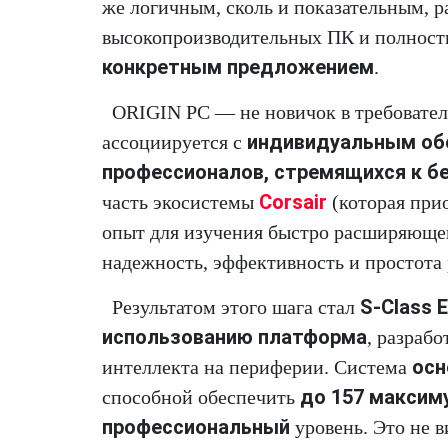
же логичным, сколь и показательным, 
высокопроизводительных ПК и полнос
конкретным предложением
.
ORIGIN PC — не новичок в требовател
индивидуальным обо
ассоциируется с
профессионалов, стремящихся к б
Corsair
часть экосистемы
(которая прио
опыт для изучения быстро расширяющей
надежность, эффективность и простота 
S-Class E
Результатом этого шага стал
использованию платформа
, разраб
осн
интеллекта на периферии. Система
до 157 максиму
способной обеспечить
профессиональный
уровень. Это не 