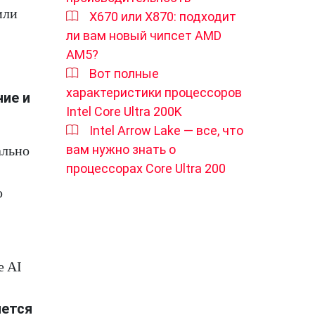
или
X670 или X870: подходит
ли вам новый чипсет AMD
AM5?
Вот полные
характеристики процессоров
ние и
Intel Core Ultra 200K
Intel Arrow Lake — все, что
вам нужно знать о
ально
процессорах Core Ultra 200
ю
e AI
яется