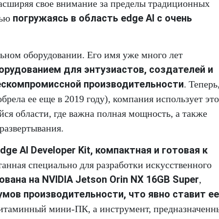
расширяя свое внимание за пределы традиционных
погружаясь в область edge AI с очень
тью
ьном оборудовании. Его имя уже много лет
рудованием для энтузиастов, создателей и
ескомпромиссной производительности
. Теперь
брела ее еще в 2019 году), компания использует это
ся области, где важна полная мощность, а также
развертывания.
dge AI Developer Kit, компактная и готовая к
отанная специально для разработки искусственного
ована на NVIDIA Jetson Orin NX 16GB Super
,
мов производительности, что явно ставит ее
витаминный мини-ПК, а инструмент, предназначенн