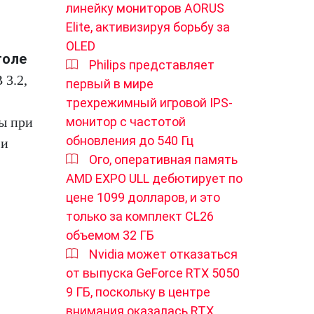
линейку мониторов AORUS
Elite, активизируя борьбу за
OLED
толе
Philips представляет
 3.2,
первый в мире
трехрежимный игровой IPS-
монитор с частотой
ы при
обновления до 540 Гц
 и
Ого, оперативная память
AMD EXPO ULL дебютирует по
цене 1099 долларов, и это
только за комплект CL26
объемом 32 ГБ
Nvidia может отказаться
от выпуска GeForce RTX 5050
9 ГБ, поскольку в центре
внимания оказалась RTX