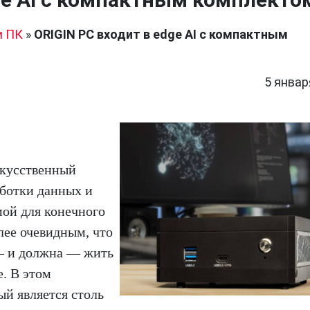
и ПК
»
ORIGIN PC входит в edge AI с компактным
5 январ
скусственный
ботки данных и
ой для конечного
лее очевидным, что
 — и должна — жить
е. В этом
ый является столь