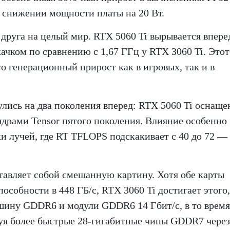
 снижении мощности платы на 20 Вт.
 друга на целый мир. RTX 5060 Ti вырывается впере
качком по сравнению с 1,67 ГГц у RTX 3060 Ti. Этот
о генерационный прирост как в игровых, так и в
улись на два поколения вперед: RTX 5060 Ti оснаще
ядрами Tensor пятого поколения. Влияние особенно
ки лучей, где RT TFLOPS подскакивает с 40 до 72 —
тавляет собой смешанную картину. Хотя обе карты
собности в 448 ГБ/с, RTX 3060 Ti достигает этого,
шину GDDR6 и модули GDDR6 14 Гбит/с, в то время
зуя более быстрые 28-гигабитные чипы GDDR7 через