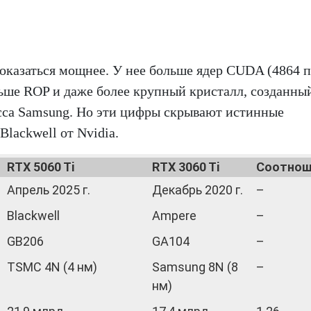
показаться мощнее. У нее больше ядер CUDA (4864 
ьше ROP и даже более крупный кристалл, созданны
сса Samsung. Но эти цифры скрывают истинные
lackwell от Nvidia.
RTX 5060 Ti
RTX 3060 Ti
Соотнош
Апрель 2025 г.
Декабрь 2020 г.
–
Blackwell
Ampere
–
GB206
GA104
–
TSMC 4N (4 нм)
Samsung 8N (8
–
нм)