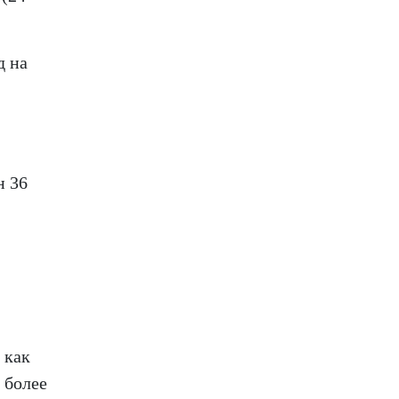
д на
н 36
 как
 более