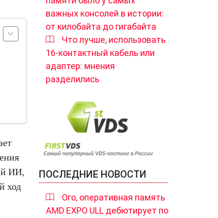
памяти было у самых
важных консолей в истории:
от килобайта до гигабайта
Что лучше, использовать
16-контактный кабель или
адаптер: мнения
разделились
ает
ления
ий ИИ,
ПОСЛЕДНИЕ НОВОСТИ
й ход
Ого, оперативная память
AMD EXPO ULL дебютирует по