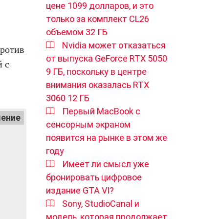
цене 1099 долларов, и это
только за комплект CL26
объемом 32 ГБ
Nvidia может отказаться
против
от выпуска GeForce RTX 5050
й с
9 ГБ, поскольку в центре
внимания оказалась RTX
3060 12 ГБ
Первый MacBook с
ение
сенсорным экраном
появится на рынке в этом же
году
Имеет ли смысл уже
бронировать цифровое
издание GTA VI?
Sony, StudioCanal и
модель, которая продолжает