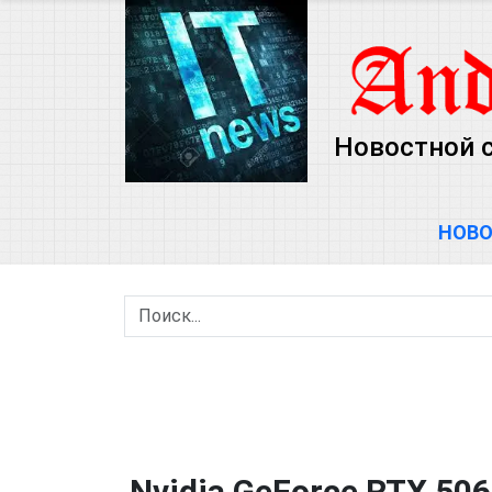
Новостной 
НОВ
Nvidia GeForce RTX 506