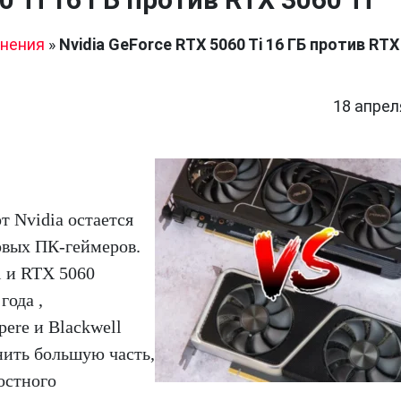
нения
»
Nvidia GeForce RTX 5060 Ti 16 ГБ против RTX
18 апрел
т Nvidia остается
вых ПК-геймеров.
i и RTX 5060
года ,
ere и Blackwell
нить большую часть,
остного