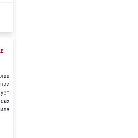
ЖЕ
лее
ации
зует
асах
рила