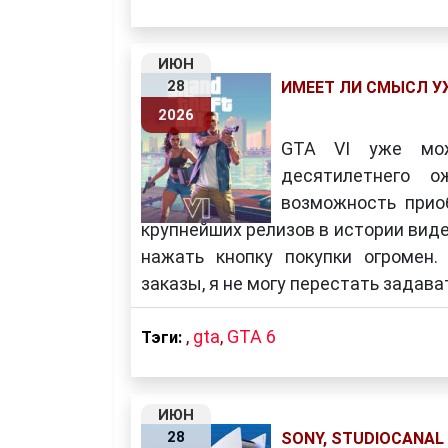
ИЮН
28
ИМЕЕТ ЛИ СМЫСЛ У
2026
GTA VI уже мож
десятилетнего о
возможность прио
крупнейших релизов в истории виде
нажать кнопку покупки огромен.
заказы, я не могу перестать задав
,
gta
,
GTA 6
Тэги:
ИЮН
28
SONY, STUDIOCANA