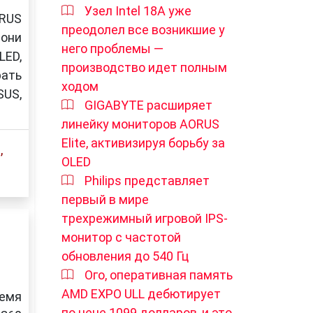
Узел Intel 18A уже
RUS
преодолел все возникшие у
 они
него проблемы —
LED,
производство идет полным
рать
ходом
SUS,
GIGABYTE расширяет
линейку мониторов AORUS
Elite, активизируя борьбу за
р
,
OLED
Philips представляет
первый в мире
трехрежимный игровой IPS-
монитор с частотой
обновления до 540 Гц
Ого, оперативная память
AMD EXPO ULL дебютирует
ремя
по цене 1099 долларов, и это