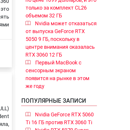
 360
только за комплект CL26
 это
объемом 32 ГБ
нять
Nvidia может отказаться
ями
от выпуска GeForce RTX
5050 9 ГБ, поскольку в
центре внимания оказалась
RTX 3060 12 ГБ
Первый MacBook с
сенсорным экраном
появится на рынке в этом
же году
ПОПУЛЯРНЫЕ ЗАПИСИ
ULL)
Nvidia GeForce RTX 5060
dent
Ti 16 ГБ против RTX 3060 Ti
яла,