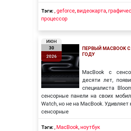
,
geforce
,
видеокарта
,
графиче
Тэги:
процессор
ИЮН
30
ПЕРВЫЙ MACBOOK С
ГОДУ
2026
MacBook с сенсо
десяти лет, появ
специалиста Bloo
сенсорные панели на своих мобиль
Watch, но не на MacBook. Удивляет к
сенсорные
,
MacBook
,
ноутбук
Тэги: