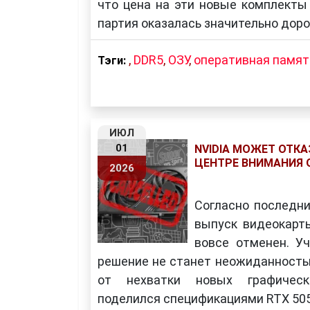
что цена на эти новые комплекты 
партия оказалась значительно доро
,
DDR5
,
ОЗУ
,
оперативная памят
Тэги:
ИЮЛ
01
NVIDIA МОЖЕТ ОТКАЗ
ЦЕНТРЕ ВНИМАНИЯ О
2026
Согласно последни
выпуск видеокарт
вовсе отменен. У
решение не станет неожиданность
от нехватки новых графическ
поделился спецификациями RTX 5050 