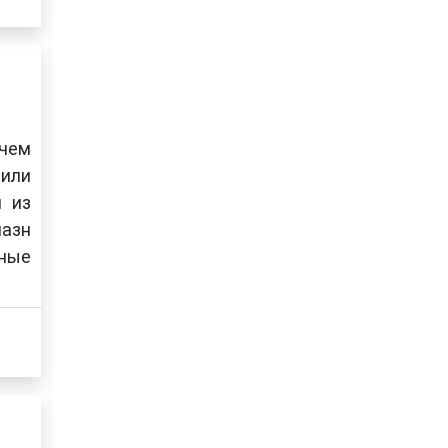
чем
или
м из
лазн
ьные