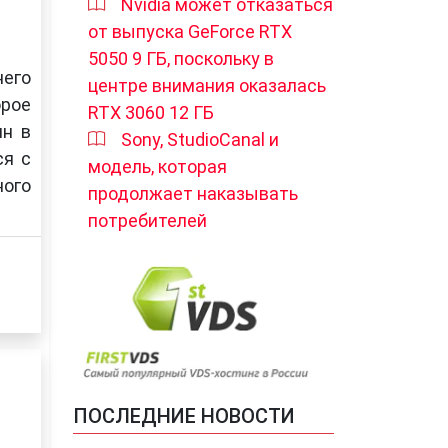
Nvidia может отказаться
от выпуска GeForce RTX
5050 9 ГБ, поскольку в
него
центре внимания оказалась
орое
RTX 3060 12 ГБ
ин в
Sony, StudioCanal и
ся с
модель, которая
ного
продолжает наказывать
потребителей
ПОСЛЕДНИЕ НОВОСТИ