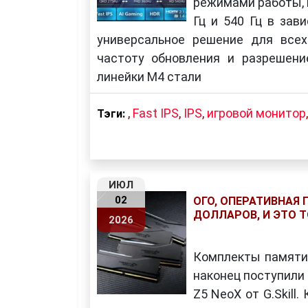
режимами работы, 
Гц и 540 Гц в зав
универсальное решение для всех
частоту обновления и разрешен
линейки M4 стали
,
Fast IPS
,
IPS
,
игровой монитор
Тэги:
ИЮЛ
02
ОГО, ОПЕРАТИВНАЯ 
ДОЛЛАРОВ, И ЭТО Т
2026
Комплекты памяти 
наконец поступили 
Z5 NeoX от G.Skill