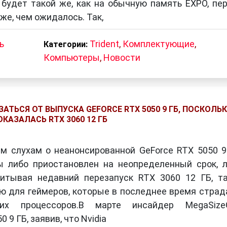
будет такой же, как на обычную память EXPO, пе
же, чем ожидалось. Так,
ь
Trident
,
Комплектующие
,
Категории:
Компьютеры
,
Новости
АТЬСЯ ОТ ВЫПУСКА GEFORCE RTX 5050 9 ГБ, ПОСКОЛЬК
КАЗАЛАСЬ RTX 3060 12 ГБ
м слухам о неанонсированной GeForce RTX 5050 9
ы либо приостановлен на неопределенный срок, 
читывая недавний перезапуск RTX 3060 12 ГБ, т
ю для геймеров, которые в последнее время стра
их процессоров.В марте инсайдер MegaSize
9 ГБ, заявив, что Nvidia