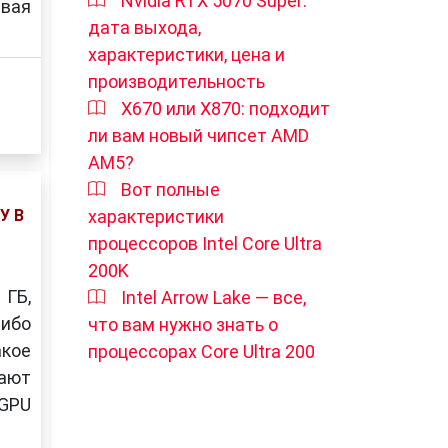
Nvidia RTX 5070 Super:
рвая
дата выхода,
характеристики, цена и
производительность
X670 или X870: подходит
ли вам новый чипсет AMD
AM5?
Вот полные
характеристики
У В
процессоров Intel Core Ultra
200K
 ГБ,
Intel Arrow Lake — все,
либо
что вам нужно знать о
акое
процессорах Core Ultra 200
дают
GPU