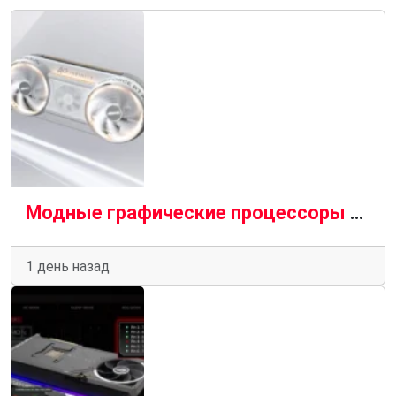
Модные графические процессоры Aorus Infinity от Gigabyte поступают на полки магазинов с огромным успехом
1 день назад