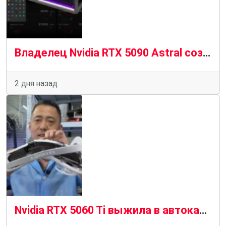
Владелец Nvidia RTX 5090 Astral создает инструмент для выключения ПК до того, как сгорит кабель 12 В-2×6
2 дня назад
Nvidia RTX 5060 Ti выжила в автокатастрофе и выжила, чтобы рассказать об этом