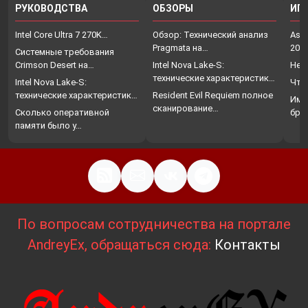
РУКОВОДСТВА
ОБЗОРЫ
ИГ
Intel Core Ultra 7 270K…
Обзор: Технический анализ
Assa
Pragmata на…
202
Системные требования
Crimson Desert на…
Intel Nova Lake-S:
Нет
технические характеристики,
Intel Nova Lake-S:
Что
…
технические характеристики,
Resident Evil Requiem полное
Име
…
сканирование…
Сколько оперативной
бро
памяти было у…
По вопросам сотрудничества на портале
AndreyEx, обращаться сюда:
Контакты