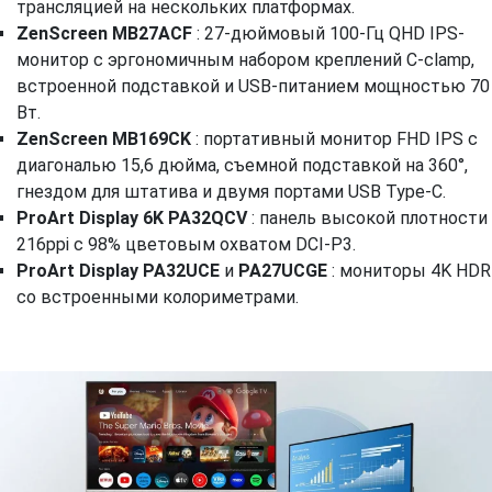
трансляцией на нескольких платформах.
ZenScreen MB27ACF
: 27-дюймовый 100-Гц QHD IPS-
монитор с эргономичным набором креплений C-clamp,
встроенной подставкой и USB-питанием мощностью 70
Вт.
ZenScreen MB169CK
: портативный монитор FHD IPS с
диагональю 15,6 дюйма, съемной подставкой на 360°,
гнездом для штатива и двумя портами USB Type-C.
ProArt Display 6K PA32QCV
: панель высокой плотности
216ppi с 98% цветовым охватом DCI-P3.
ProArt Display PA32UCE
и
PA27UCGE
: мониторы 4K HDR
со встроенными колориметрами.