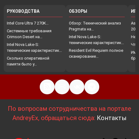
РУКОВОДСТВА
ОБЗОРЫ
ИГ
Intel Core Ultra 7 270K…
Обзор: Технический анализ
Assa
Pragmata на…
202
Системные требования
Crimson Desert на…
Intel Nova Lake-S:
Нет
технические характеристики,
Intel Nova Lake-S:
Что
…
технические характеристики,
Resident Evil Requiem полное
Име
…
сканирование…
Сколько оперативной
бро
памяти было у…
По вопросам сотрудничества на портале
AndreyEx, обращаться сюда:
Контакты