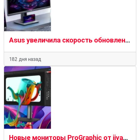
Asus увеличила скорость обновления в двухрежимном мониторе ROG Strix XG27UCG Gen2
182 дня назад
Новые мониторы ProGraphic от iiyama предназначены для творческих профессионалов