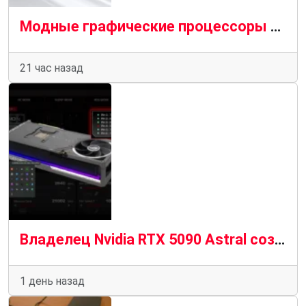
Модные графические процессоры Aorus Infinity от Gigabyte поступают на полки магазинов с огромным успехом
21 час назад
Владелец Nvidia RTX 5090 Astral создает инструмент для выключения ПК до того, как сгорит кабель 12 В-2×6
1 день назад