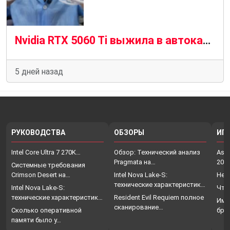
Nvidia RTX 5060 Ti выжила в автокатастрофе и выжила, чтобы рассказать об этом
5 дней назад
РУКОВОДСТВА
ОБЗОРЫ
ИГ
Intel Core Ultra 7 270K…
Обзор: Технический анализ
Assa
Pragmata на…
202
Системные требования
Crimson Desert на…
Intel Nova Lake-S:
Нет
технические характеристики,
Intel Nova Lake-S:
Что
…
технические характеристики,
Resident Evil Requiem полное
Име
…
сканирование…
Сколько оперативной
бро
памяти было у…