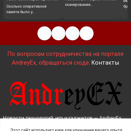
Име
…
сканирование…
Сколько оперативной
бро
памяти было у…
По вопросам сотрудничества на портале
AndreyEx, обращаться сюда:
Контакты
Новости технологий, игр и гаджетов — AndreyEx
News | Всё о IT, железе и инновациях. 2025 - 2026
Этот сайт использует куки для улучшения вашего опыта.