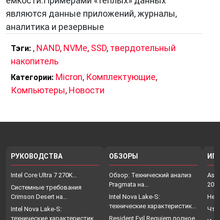
ёмкости.Примерами «тёплых» данных
являются данные приложений, журналы,
аналитика и резервные
,
NAND
,
NVMe
,
SSD
,
твердотельный
Тэги:
накопитель
Micron
,
Комплектующие
,
Категории:
Компьютеры
,
Новости
РУКОВОДСТВА
ОБЗОРЫ
ИГ
Intel Core Ultra 7 270K…
Обзор: Технический анализ
Assa
Pragmata на…
202
Системные требования
Crimson Desert на…
Intel Nova Lake-S:
Нет
технические характеристики,
Intel Nova Lake-S:
Что
…
технические характеристики,
Resident Evil Requiem полное