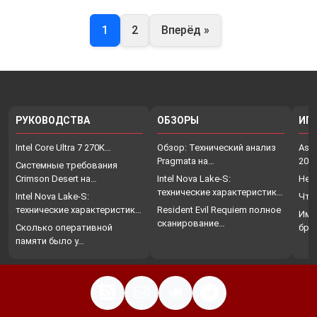
1
2
Вперёд »
РУКОВОДСТВА
ОБЗОРЫ
ИГ
Intel Core Ultra 7 270K…
Обзор: Технический анализ
Assa
Pragmata на…
202
Системные требования
Crimson Desert на…
Intel Nova Lake-S:
Нет
технические характеристики,
Intel Nova Lake-S:
Что
…
технические характеристики,
Resident Evil Requiem полное
Име
…
сканирование…
Сколько оперативной
бро
памяти было у…