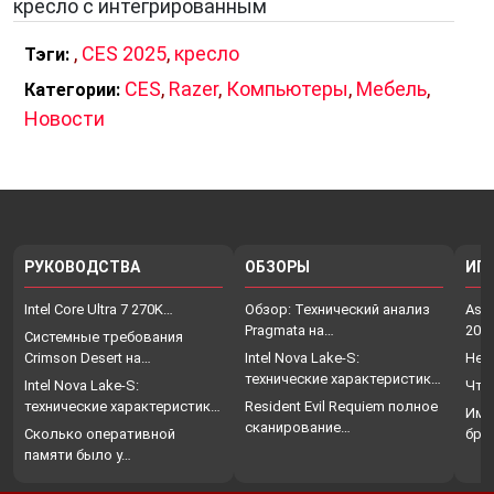
кресло с интегрированным
,
CES 2025
,
кресло
Тэги:
CES
,
Razer
,
Компьютеры
,
Мебель
,
Категории:
Новости
РУКОВОДСТВА
ОБЗОРЫ
ИГ
Intel Core Ultra 7 270K…
Обзор: Технический анализ
Assa
Pragmata на…
202
Системные требования
Crimson Desert на…
Intel Nova Lake-S:
Нет
технические характеристики,
Intel Nova Lake-S:
Что
…
технические характеристики,
Resident Evil Requiem полное
Име
…
сканирование…
Сколько оперативной
бро
памяти было у…