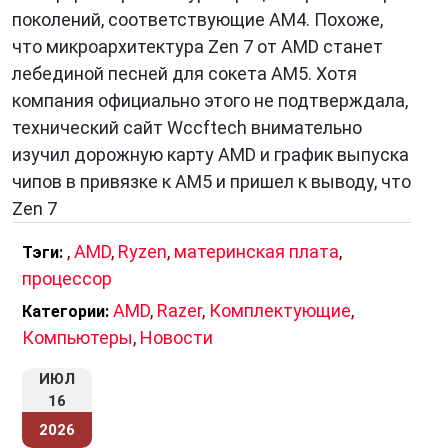
поколений, соответствующие AM4. Похоже,
что микроархитектура Zen 7 от AMD станет
лебединой песней для сокета AM5. Хотя
компания официально этого не подтверждала,
технический сайт Wccftech внимательно
изучил дорожную карту AMD и график выпуска
чипов в привязке к AM5 и пришел к выводу, что
Zen 7
,
AMD
,
Ryzen
,
материнская плата
,
Тэги:
процессор
AMD
,
Razer
,
Комплектующие
,
Категории:
Компьютеры
,
Новости
ИЮЛ
16
2026