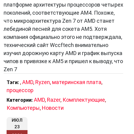
платформе архитектуры процессоров четырех
поколений, соответствующие AM4. Похоже,
что микроархитектура Zen 7 от AMD станет
лебединой песней для сокета AM5. Хотя
компания официально этого не подтверждала,
технический сайт Wccftech внимательно
изучил дорожную карту AMD и график выпуска
чипов в привязке к AM5 и пришел к выводу, что
Zen 7
,
AMD
,
Ryzen
,
материнская плата
,
Тэги:
процессор
AMD
,
Razer
,
Комплектующие
,
Категории:
Компьютеры
,
Новости
ИЮЛ
23