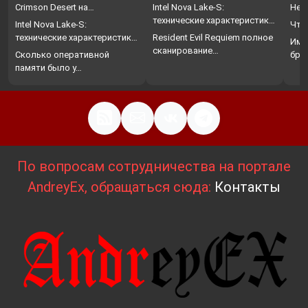
Crimson Desert на…
Intel Nova Lake-S:
Нет
технические характеристики,
Intel Nova Lake-S:
Что
…
технические характеристики,
Resident Evil Requiem полное
Име
…
сканирование…
Сколько оперативной
бро
памяти было у…
По вопросам сотрудничества на портале
AndreyEx, обращаться сюда:
Контакты