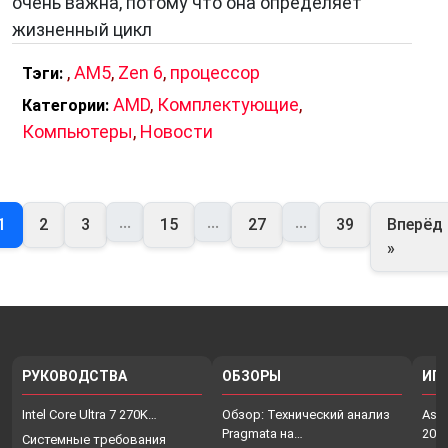
очень важна, потому что она определяет
жизненный цикл
,
AM5
,
Zen 6
,
процессор
Тэги:
AMD
,
Комплектующие
,
Категории:
Компьютеры
,
Новости
...
...
...
1
2
3
15
27
39
Вперёд
»
РУКОВОДСТВА
ОБЗОРЫ
ИГ
Intel Core Ultra 7 270K…
Обзор: Технический анализ
Assa
Pragmata на…
202
Системные требования