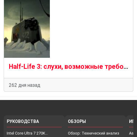
Half-Life 3: слухи, возможные требования, дата выхода, платформы и все, что мы думаем, что знаем
262 дня назад
РУКОВОДСТВА
ОБЗОРЫ
ИГ
Intel Core Ultra 7 270K…
Обзор: Технический анализ
Assa