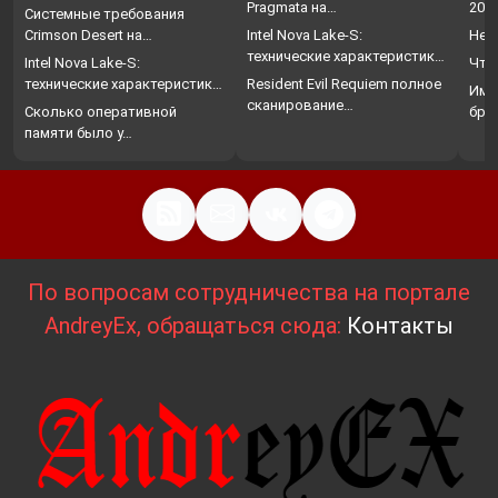
Pragmata на…
202
Системные требования
Crimson Desert на…
Intel Nova Lake-S:
Нет
технические характеристики,
Intel Nova Lake-S:
Что
…
технические характеристики,
Resident Evil Requiem полное
Име
…
сканирование…
Сколько оперативной
бро
памяти было у…
По вопросам сотрудничества на портале
AndreyEx, обращаться сюда:
Контакты