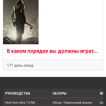
В каком порядке вы должны играть в сагу Resident Evil, если хотите подготовиться к Resident Evil Requiem
171 день назад
РУКОВОДСТВА
ОБЗОРЫ
ИГ
Intel Core Ultra 7 270K…
Обзор: Технический анализ
Assa