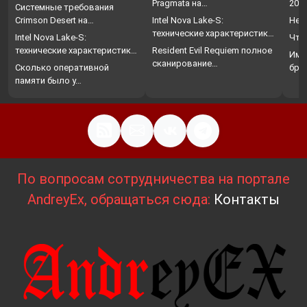
Pragmata на…
202
Системные требования
Crimson Desert на…
Intel Nova Lake-S:
Нет
технические характеристики,
Intel Nova Lake-S:
Что
…
технические характеристики,
Resident Evil Requiem полное
Име
…
сканирование…
Сколько оперативной
бро
памяти было у…
По вопросам сотрудничества на портале
AndreyEx, обращаться сюда:
Контакты