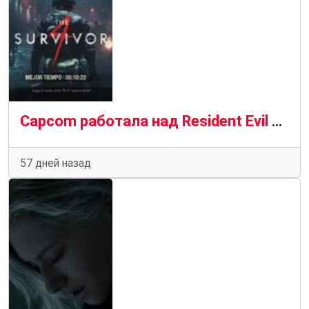
Capcom работала над Resident Evil Hunk, спин-оффом, посвященным хорошо известному наемнику
57 дней назад