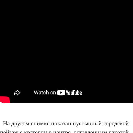
На другом снимке показан пустынный городской
пейзаж с кратером в центре, оставленным ракетой,