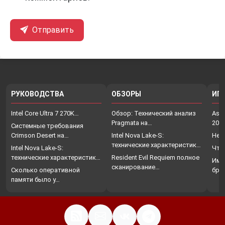
Отправить
РУКОВОДСТВА
ОБЗОРЫ
ИГ
Intel Core Ultra 7 270K…
Обзор: Технический анализ
Assa
Pragmata на…
202
Системные требования
Crimson Desert на…
Intel Nova Lake-S:
Нет
технические характеристики,
Intel Nova Lake-S:
Что
…
технические характеристики,
Resident Evil Requiem полное
Име
…
сканирование…
Сколько оперативной
бро
памяти было у…