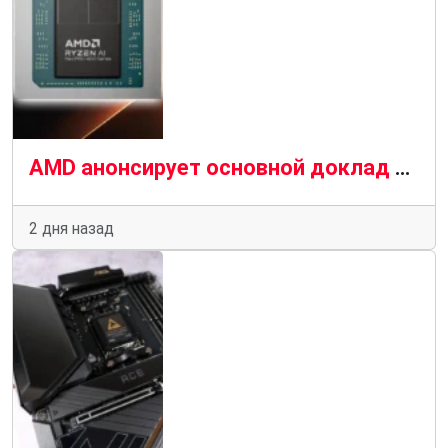
AMD анонсирует основной доклад на выставке IFA 2026, потенциально подготавливая почву для выпуска Ryzen AI Max Pro 400
2 дня назад