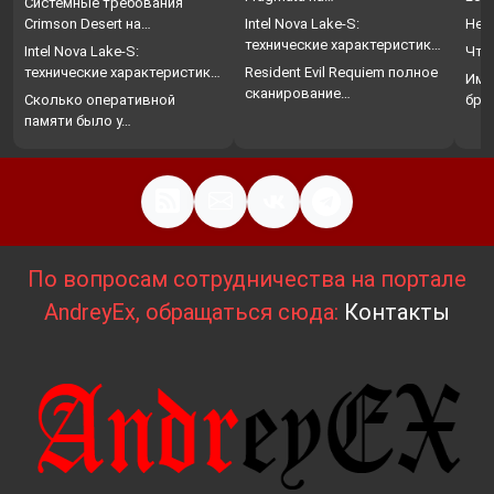
Системные требования
Crimson Desert на…
Intel Nova Lake-S:
Нет
технические характеристики,
Intel Nova Lake-S:
Что
…
технические характеристики,
Resident Evil Requiem полное
Име
…
сканирование…
Сколько оперативной
бро
памяти было у…
По вопросам сотрудничества на портале
AndreyEx, обращаться сюда:
Контакты