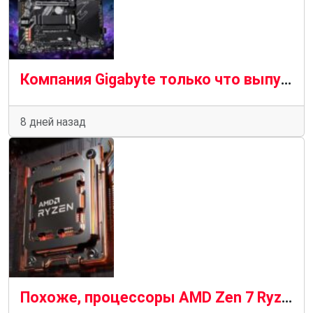
Компания Gigabyte только что выпустила совершенно новую материнскую плату Socket AM4 в комплекте с Wi-Fi 7.
8 дней назад
Похоже, процессоры AMD Zen 7 Ryzen будут последними, кто будет работать на материнских платах AM5