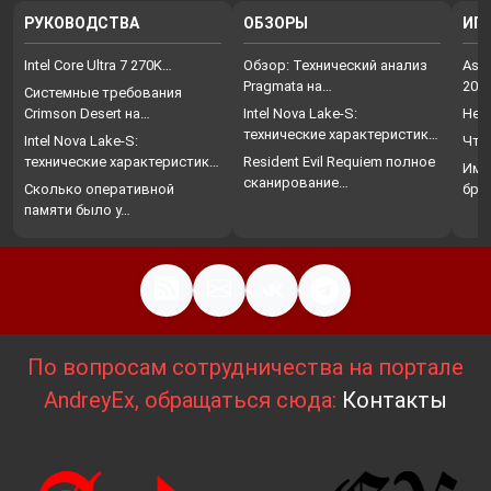
РУКОВОДСТВА
ОБЗОРЫ
ИГ
Intel Core Ultra 7 270K…
Обзор: Технический анализ
Assa
Pragmata на…
202
Системные требования
Crimson Desert на…
Intel Nova Lake-S:
Нет
технические характеристики,
Intel Nova Lake-S:
Что
…
технические характеристики,
Resident Evil Requiem полное
Име
…
сканирование…
Сколько оперативной
бро
памяти было у…
По вопросам сотрудничества на портале
AndreyEx, обращаться сюда:
Контакты