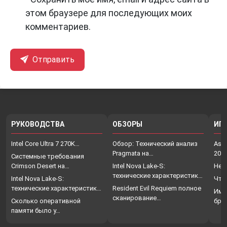
этом браузере для последующих моих
комментариев.
Отправить
РУКОВОДСТВА
ОБЗОРЫ
ИГ
Intel Core Ultra 7 270K…
Обзор: Технический анализ
Assa
Pragmata на…
202
Системные требования
Crimson Desert на…
Intel Nova Lake-S:
Нет
технические характеристики,
Intel Nova Lake-S:
Что
…
технические характеристики,
Resident Evil Requiem полное
Име
…
сканирование…
Сколько оперативной
бро
памяти было у…