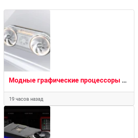
Модные графические процессоры Aorus Infinity от Gigabyte поступают на полки магазинов с огромным успехом
19 часов назад