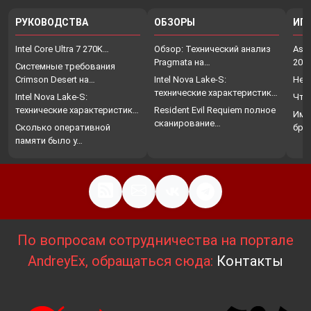
РУКОВОДСТВА
ОБЗОРЫ
ИГ
Intel Core Ultra 7 270K…
Обзор: Технический анализ
Assa
Pragmata на…
202
Системные требования
Crimson Desert на…
Intel Nova Lake-S:
Нет
технические характеристики,
Intel Nova Lake-S:
Что
…
технические характеристики,
Resident Evil Requiem полное
Име
…
сканирование…
Сколько оперативной
бро
памяти было у…
По вопросам сотрудничества на портале
AndreyEx, обращаться сюда:
Контакты