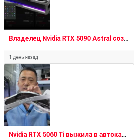
Владелец Nvidia RTX 5090 Astral создает инструмент для выключения ПК до того, как сгорит кабель 12 В-2×6
1 день назад
Nvidia RTX 5060 Ti выжила в автокатастрофе и выжила, чтобы рассказать об этом