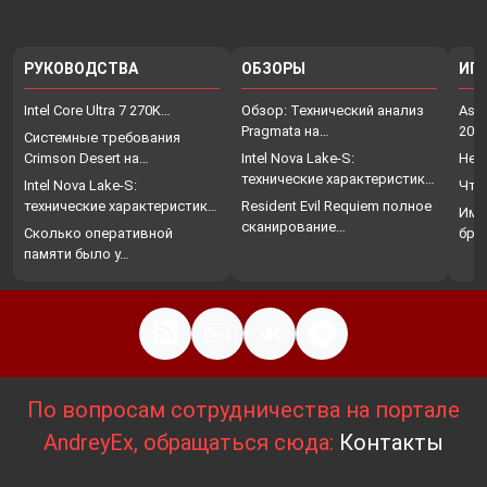
РУКОВОДСТВА
ОБЗОРЫ
ИГ
Intel Core Ultra 7 270K…
Обзор: Технический анализ
Assa
Pragmata на…
202
Системные требования
Crimson Desert на…
Intel Nova Lake-S:
Нет
технические характеристики,
Intel Nova Lake-S:
Что
…
технические характеристики,
Resident Evil Requiem полное
Име
…
сканирование…
Сколько оперативной
бро
памяти было у…
По вопросам сотрудничества на портале
AndreyEx, обращаться сюда:
Контакты