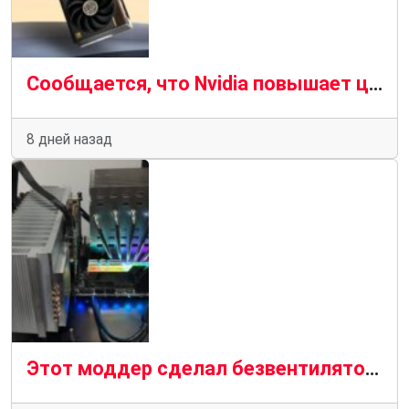
Сообщается, что Nvidia повышает цены на графические процессоры и комплекты видеопамяти, поставляемые производителям видеокарт
8 дней назад
Этот моддер сделал безвентиляторный кулер для графического процессора Nvidia GeForce RTX 4060 с гигантским радиатором весом 2,5 кг