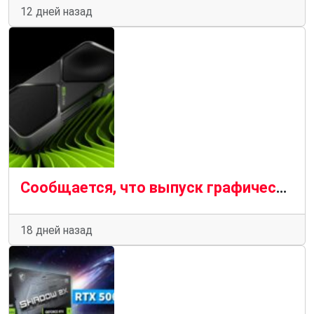
12 дней назад
Сообщается, что выпуск графических процессоров Nvidia GeForce RTX 50 Super приостановлен из-за резкого роста цен на чипы GDDR7 объёмом 3 ГБ
18 дней назад