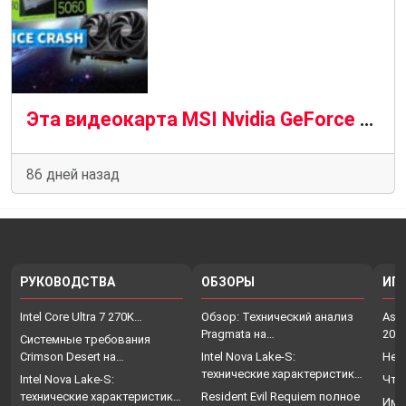
Эта видеокарта MSI Nvidia GeForce RTX 5060 — просто находка
86 дней назад
РУКОВОДСТВА
ОБЗОРЫ
ИГ
Intel Core Ultra 7 270K…
Обзор: Технический анализ
Assa
Pragmata на…
202
Системные требования
Crimson Desert на…
Intel Nova Lake-S:
Нет
технические характеристики,
Intel Nova Lake-S:
Что
…
технические характеристики,
Resident Evil Requiem полное
Име