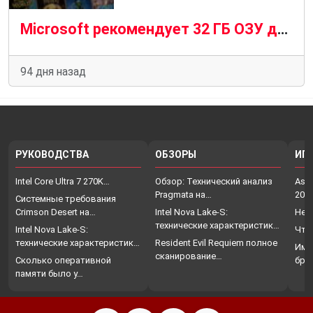
Microsoft рекомендует 32 ГБ ОЗУ для игр на Windows 11 — новый стандарт или перебор?
94 дня назад
РУКОВОДСТВА
ОБЗОРЫ
ИГ
Intel Core Ultra 7 270K…
Обзор: Технический анализ
Assa
Pragmata на…
202
Системные требования
Crimson Desert на…
Intel Nova Lake-S:
Нет
технические характеристики,
Intel Nova Lake-S:
Что
…
технические характеристики,
Resident Evil Requiem полное
Име
…
сканирование…
Сколько оперативной
бро
памяти было у…