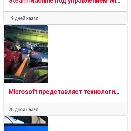
Steam Machine под управлением Windows 11 работает примерно с той же скоростью, что и SteamOS, за некоторыми исключениями
19 дней назад
Microsoft представляет технологию Advanced Shader Delivery в Windows 11 на примере игры Forza Horizon 6, которая обещает ускорить загрузку на 95 %
78 дней назад