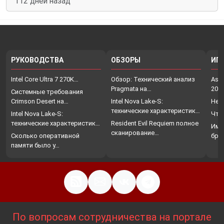
112 дней назад
РУКОВОДСТВА
ОБЗОРЫ
ИГ
Intel Core Ultra 7 270K…
Обзор: Технический анализ
Assa
Pragmata на…
202
Системные требования
Crimson Desert на…
Intel Nova Lake-S:
Нет
технические характеристики,
Intel Nova Lake-S:
Что
…
технические характеристики,
Resident Evil Requiem полное
Име
…
сканирование…
Сколько оперативной
бро
памяти было у…
По вопросам сотрудничества на портале