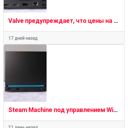
Valve предупреждает, что цены на оперативную память растут, а значит, Steam Machine станет дороже
17 дней назад
Steam Machine под управлением Windows 11 работает примерно с той же скоростью, что и SteamOS, за некоторыми исключениями
21 день назад