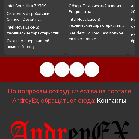
Intel Core Ultra 7 270K…
Обзор: Технический анализ
Assa
Pragmata на…
202
Системные требования
Crimson Desert на…
Intel Nova Lake-S:
Нет
технические характеристики,
Intel Nova Lake-S:
Что
…
технические характеристики,
Resident Evil Requiem полное
Име
…
сканирование…
Сколько оперативной
бро
памяти было у…
По вопросам сотрудничества на портале
AndreyEx, обращаться сюда:
Контакты