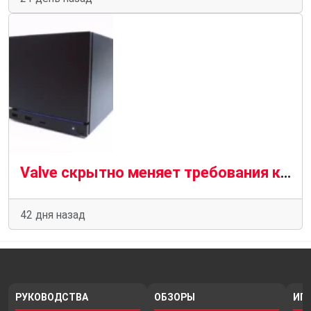
Valve скрытно меняет требования к производительности Steam Machine 4K
42 дня назад
РУКОВОДСТВА
ОБЗОРЫ
ИГ