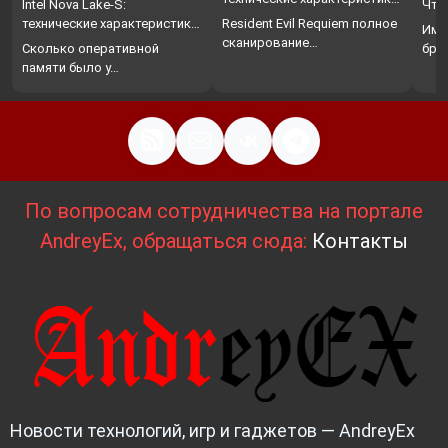
Intel Nova Lake-S:
Что
…
технические характеристики,
Resident Evil Requiem полное
Име
…
сканирование…
Сколько оперативной
бро
памяти было у…
По вопросам сотрудничества на портале
AndreyEx, обращаться сюда:
Контакты
Новости технологий, игр и гаджетов — AndreyEx