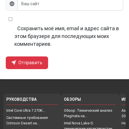
Сохранить моё имя, email и адрес сайта в
этом браузере для последующих моих
комментариев.
Отправить
РУКОВОДСТВА
ОБЗОРЫ
ИГ
Intel Core Ultra 7 270K…
Обзор: Технический анализ
Assa
Pragmata на…
202
Системные требования
Crimson Desert на…
Intel Nova Lake-S:
Нет
технические характеристики,