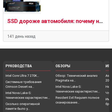
SSD дороже автомобиля: почему накопители становятся роскошью в 2026 году
141 день назад
РУКОВОДСТВА
ОБЗОРЫ
ИГ
Intel Core Ultra 7 270K…
Обзор: Технический анализ
Assa
Pragmata на…
202
Системные требования
Crimson Desert на…
Intel Nova Lake-S:
Нет
технические характеристики,
Intel Nova Lake-S:
Что
…
технические характеристики,
Resident Evil Requiem полное
Име
…
сканирование…
Сколько оперативной
бро
памяти было у…