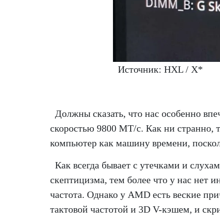
Источник: HXL / X*
Должны сказать, что нас особенно впеч
скоростью 9800 МТ/с. Как ни странно, т
компьютер как машину времени, посколь
Как всегда бывает с утечками и слуха
скептицизма, тем более что у нас нет и
частота. Однако у AMD есть веские пр
тактовой частотой и 3D V-кэшем, и скр