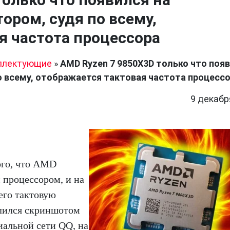
тором, судя по всему,
я частота процессора
плектующие
»
AMD Ryzen 7 9850X3D только что поя
по всему, отображается тактовая частота процесс
9 декабр
ого, что AMD
 процессором, и на
 его тактовую
елился скриншотом
иальной сети QQ, на