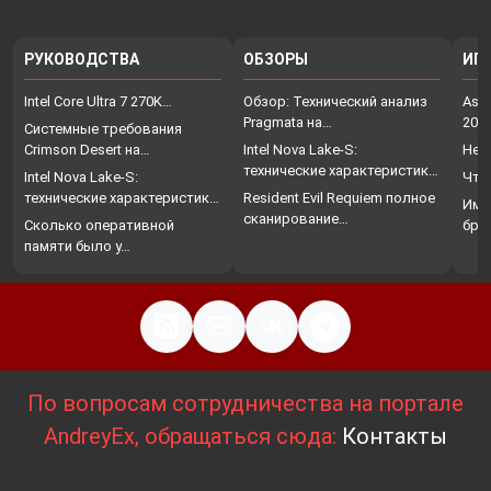
РУКОВОДСТВА
ОБЗОРЫ
ИГ
Intel Core Ultra 7 270K…
Обзор: Технический анализ
Assa
Pragmata на…
202
Системные требования
Crimson Desert на…
Intel Nova Lake-S:
Нет
технические характеристики,
Intel Nova Lake-S:
Что
…
технические характеристики,
Resident Evil Requiem полное
Име
…
сканирование…
Сколько оперативной
бро
памяти было у…
По вопросам сотрудничества на портале
AndreyEx, обращаться сюда:
Контакты