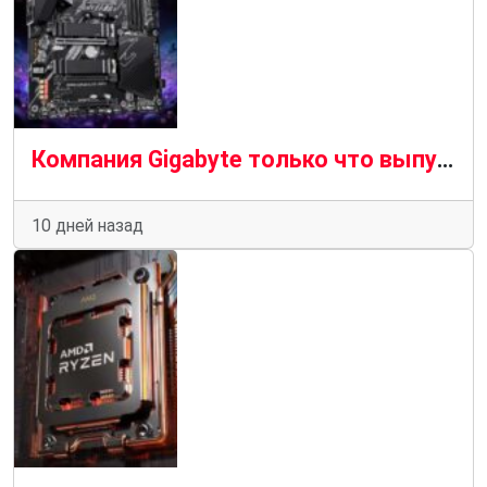
Компания Gigabyte только что выпустила совершенно новую материнскую плату Socket AM4 в комплекте с Wi-Fi 7.
10 дней назад