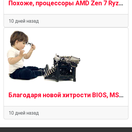
Похоже, процессоры AMD Zen 7 Ryzen будут последними, кто будет работать на материнских платах AM5
10 дней назад
Благодаря новой хитрости BIOS, MSI позволяет использовать оперативную память с низкой задержкой без AMD Expo ULL.
10 дней назад