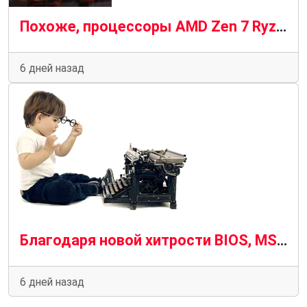
Похоже, процессоры AMD Zen 7 Ryzen будут последними, кто будет работать на материнских платах AM5
6 дней назад
Благодаря новой хитрости BIOS, MSI позволяет использовать оперативную память с низкой задержкой без AMD Expo ULL.
6 дней назад