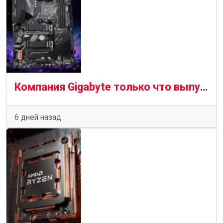
Компания Gigabyte только что выпустила совершенно новую материнскую плату Socket AM4 в комплекте с Wi-Fi 7.
6 дней назад