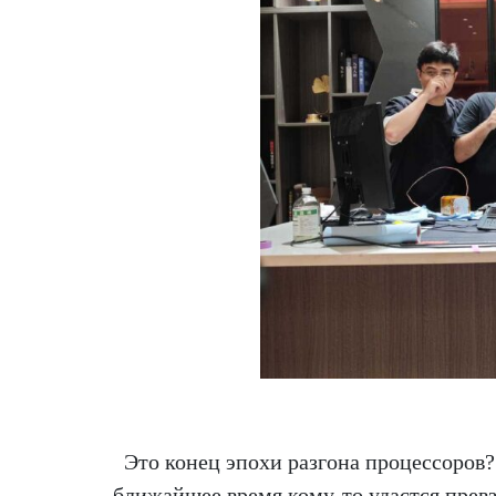
Это конец эпохи разгона процессоров? 
ближайшее время кому-то удастся превзо