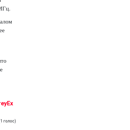
МГц.
иалом
ее
что
не
reyEx
(
1
голос)