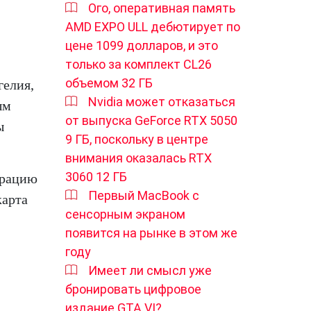
Ого, оперативная память
AMD EXPO ULL дебютирует по
цене 1099 долларов, и это
только за комплект CL26
объемом 32 ГБ
гелия,
Nvidia может отказаться
ым
от выпуска GeForce RTX 5050
ы
9 ГБ, поскольку в центре
внимания оказалась RTX
3060 12 ГБ
урацию
Первый MacBook с
карта
сенсорным экраном
появится на рынке в этом же
году
Имеет ли смысл уже
бронировать цифровое
издание GTA VI?