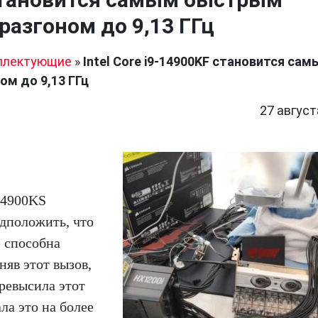
разгоном до 9,13 ГГц
плектующие
»
Intel Core i9-14900KF становится са
ом до 9,13 ГГц
27 август
14900KS
едположить, что
е способна
няв этот вызов,
превысила этот
ла это на более