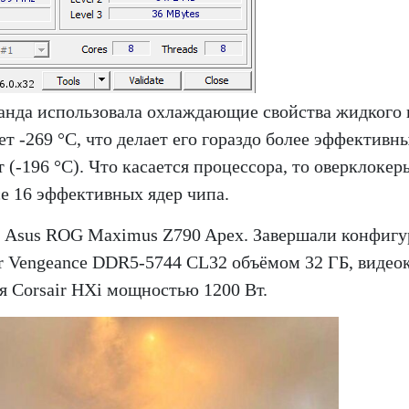
манда использовала охлаждающие свойства жидкого 
т -269 °C, что делает его гораздо более эффективн
(-196 °C). Что касается процессора, то оверклокер
е 16 эффективных ядер чипа.
 Asus ROG Maximus Z790 Apex. Завершали конфиг
ir Vengeance DDR5-5744 CL32 объёмом 32 ГБ, видео
я Corsair HXi мощностью 1200 Вт.