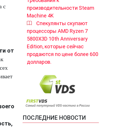
требования к
а с
производительности Steam
Machine 4K
Спекулянты скупают
процессоры AMD Ryzen 7
5800X3D 10th Anniversary
Edition, которые сейчас
ти от
продаются по цене более 600
ак
долларов.
сех
ивает
воего
ПОСЛЕДНИЕ НОВОСТИ
ость,