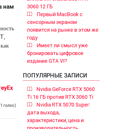
а нам
3060 12 ГБ
Первый MacBook с
сенсорным экраном
жность
появится на рынке в этом же
T
,
году
Имеет ли смысл уже
 как
бронировать цифровое
издание GTA VI?
ПОПУЛЯРНЫЕ ЗАПИСИ
reyEx
Nvidia GeForce RTX 5060
Ti 16 ГБ против RTX 3060 Ti
Nvidia RTX 5070 Super:
(
1
голос)
дата выхода,
характеристики, цена и
производительность