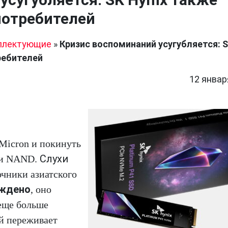
потребителей
плектующие
»
Кризис воспоминаний усугубляется: 
ребителей
12 январ
Micron и покинуть
Слухи
 и NAND.
очники азиатского
рждено
, оно
 еще больше
й переживает