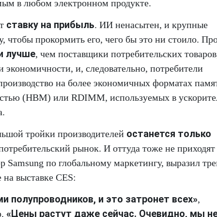
мым в любом электронном продукте.
ставку на прибыль
ют
. ИИ ненасытен, и крупные
, чтобы прокормить его, чего бы это ни стоило. Пр
и лучше
, чем поставщики потребительских товаров,
и экономичности, и, следовательно, потребители
 производство на более экономичных форматах памя
остью (HBM) или RDIMM, используемых в ускорите
а.
останется только
ольшой тройки производителей
 потребительский рынок. И оттуда тоже не приходят
р Samsung по глобальному маркетингу, выразил тре
 на выставке CES:
и полупроводников, и это затронет всех»
,
«Цены растут даже сейчас. Очевидно, мы н
р.