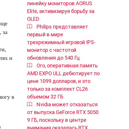
линейку мониторов AORUS
Elite, активизируя борьбу за
OLED
още
Philips представляет
 за
первый в мире
трехрежимный игровой IPS-
ти,
монитор с частотой
обновления до 540 Гц
лях и
Ого, оперативная память
AMD EXPO ULL дебютирует по
цене 1099 долларов, и это
только за комплект CL26
объемом 32 ГБ
вогу в
Nvidia может отказаться
от выпуска GeForce RTX 5050
9 ГБ, поскольку в центре
е
внимания оказалась RTX