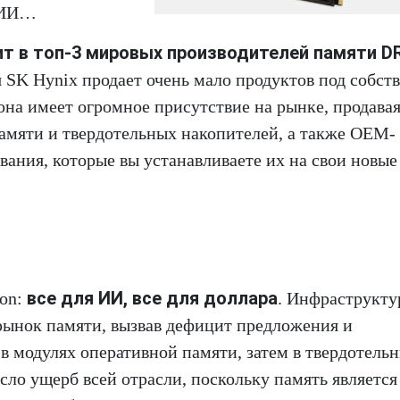
я ИИ…
дит в топ-3 мировых производителей памяти D
я SK Hynix продает очень мало продуктов под собст
она имеет огромное присутствие на рынке, продава
амяти и твердотельных накопителей, а также OEM-
ания, которые вы устанавливаете их на свои новые
все для ИИ, все для доллара
ron:
. Инфраструкту
рынок памяти, вызвав дефицит предложения и
в модулях оперативной памяти, затем в твердотель
сло ущерб всей отрасли, поскольку память является