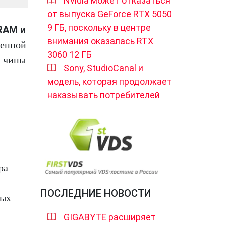
Nvidia может отказаться
от выпуска GeForce RTX 5050
9 ГБ, поскольку в центре
RAM и
внимания оказалась RTX
венной
3060 12 ГБ
я чипы
Sony, StudioCanal и
модель, которая продолжает
наказывать потребителей
ра
ПОСЛЕДНИЕ НОВОСТИ
ных
GIGABYTE расширяет