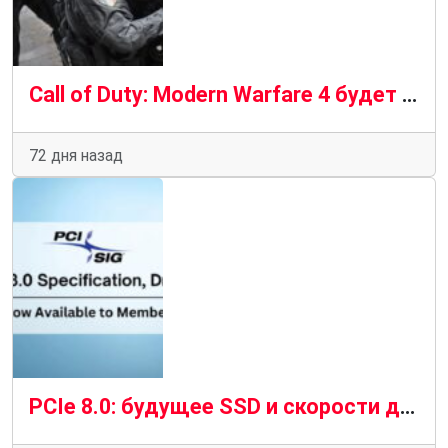
Call of Duty: Modern Warfare 4 будет иметь NVIDIA DLSS 4.5 и трассировку лучей на ПК: возможные требования
72 дня назад
PCIe 8.0: будущее SSD и скорости до 120 000 МБ/с