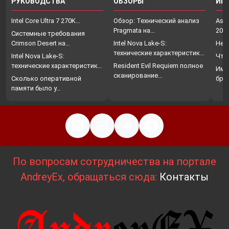
РУКОВОДСТВА
ОБЗОРЫ
ИГ
Intel Core Ultra 7 270K…
Обзор: Технический анализ
Assa
Pragmata на…
202
Системные требования
Crimson Desert на…
Intel Nova Lake-S:
Нет
технические характеристики,
Intel Nova Lake-S:
Что
…
технические характеристики,
Resident Evil Requiem полное
Име
…
сканирование…
Сколько оперативной
бро
памяти было у…
По вопросам сотрудничества на портале
AndreyEx, обращаться сюда:
Контакты