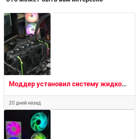
Моддер установил систему жидкостного охлаждения «все в одном» и 11 вентиляторов на видеокарту Nvidia GeForce RTX 3080, температура упала на 33°C
20 дней назад