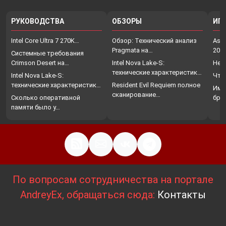
РУКОВОДСТВА
ОБЗОРЫ
ИГ
Intel Core Ultra 7 270K…
Обзор: Технический анализ
Assa
Pragmata на…
202
Системные требования
Crimson Desert на…
Intel Nova Lake-S:
Нет
технические характеристики,
Intel Nova Lake-S:
Что
…
технические характеристики,
Resident Evil Requiem полное
Име
…
сканирование…
Сколько оперативной
бро
памяти было у…
По вопросам сотрудничества на портале
AndreyEx, обращаться сюда:
Контакты