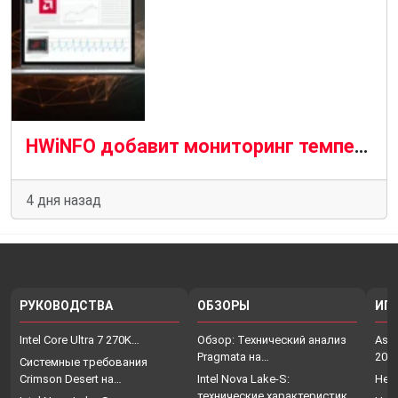
HWiNFO добавит мониторинг температуры VRAM на кристалле для графических процессоров AMD и Nvidia
4 дня назад
РУКОВОДСТВА
ОБЗОРЫ
ИГ
Intel Core Ultra 7 270K…
Обзор: Технический анализ
Assa
Pragmata на…
202
Системные требования
Crimson Desert на…
Intel Nova Lake-S:
Нет
технические характеристики,