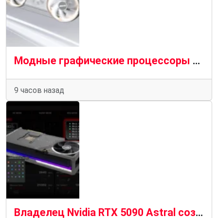
Модные графические процессоры Aorus Infinity от Gigabyte поступают на полки магазинов с огромным успехом
9 часов назад
Владелец Nvidia RTX 5090 Astral создает инструмент для выключения ПК до того, как сгорит кабель 12 В-2×6