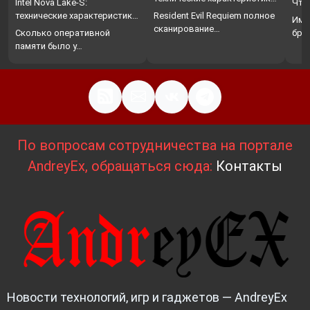
Intel Nova Lake-S:
Что
…
технические характеристики,
Resident Evil Requiem полное
Име
…
сканирование…
Сколько оперативной
бро
памяти было у…
По вопросам сотрудничества на портале
AndreyEx, обращаться сюда:
Контакты
Новости технологий, игр и гаджетов — AndreyEx