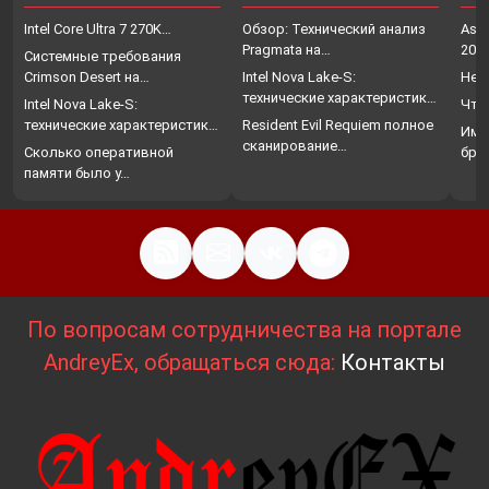
Intel Core Ultra 7 270K…
Обзор: Технический анализ
Assa
Pragmata на…
202
Системные требования
Crimson Desert на…
Intel Nova Lake-S:
Нет
технические характеристики,
Intel Nova Lake-S:
Что
…
технические характеристики,
Resident Evil Requiem полное
Име
…
сканирование…
Сколько оперативной
бро
памяти было у…
По вопросам сотрудничества на портале
AndreyEx, обращаться сюда:
Контакты