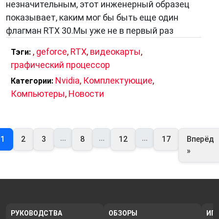
незначительным, этот инженерный образец
показывает, каким мог бы быть еще один
флагман RTX 30.Мы уже не в первый раз
,
geforce
,
RTX
,
видеокарты
,
Тэги:
графический процессор
Nvidia
,
Комплектующие
,
Категории:
Компьютеры
,
Новости
...
...
...
1
2
3
8
12
17
Вперёд
»
РУКОВОДСТВА
ОБЗОРЫ
ИГ