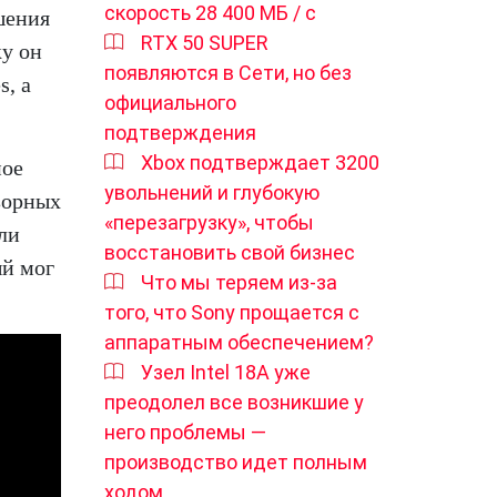
скорость 28 400 МБ / с
шения
RTX 50 SUPER
ку он
появляются в Сети, но без
s, а
официального
подтверждения
Xbox подтверждает 3200
ное
увольнений и глубокую
зорных
«перезагрузку», чтобы
ли
восстановить свой бизнес
ый мог
Что мы теряем из-за
того, что Sony прощается с
аппаратным обеспечением?
Узел Intel 18A уже
преодолел все возникшие у
него проблемы —
производство идет полным
ходом