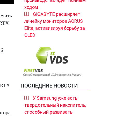
производство идет полным
ходом
GIGABYTE расширяет
печить
линейку мониторов AORUS
 RTX
Elite, активизируя борьбу за
OLED
ой
и RTX
ПОСЛЕДНИЕ НОВОСТИ
У Samsung уже есть
твердотельный накопитель,
способный развивать
атора