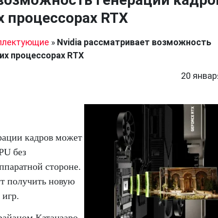
х процессорах RTX
плектующие
»
Nvidia рассматривает возможность
их процессорах RTX
20 январ
ерации кадров может
PU без
ппаратной стороне.
ут получить новую
 игр.
Брайаном Катанзаро,