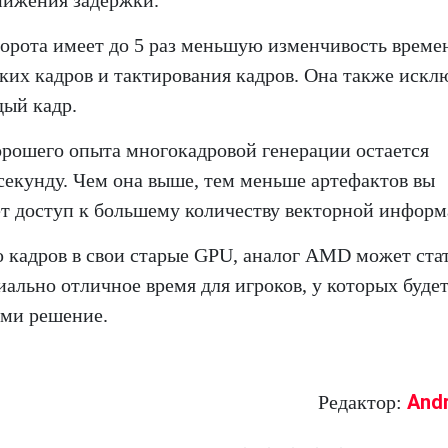
снижения задержки.
орота имеет до 5 раз меньшую изменчивость време
ьких кадров и тактирования кадров. Она также искл
дый кадр.
хорошего опыта многокадровой генерации остается
секунду. Чем она выше, тем меньше артефактов вы
ет доступ к большему количеству векторной информ
ю кадров в свои старые GPU, аналог AMD может ста
ально отличное время для игроков, у которых буде
ими решение.
And
Редактор: