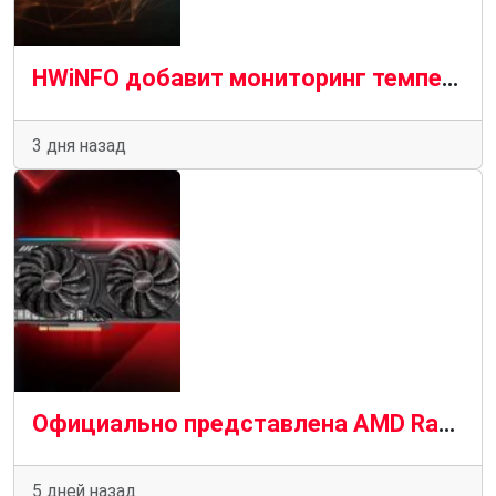
HWiNFO добавит мониторинг температуры VRAM на кристалле для графических процессоров AMD и Nvidia
3 дня назад
Официально представлена AMD Radeon RX 9050 со средними показателями в разрешении 1080p
5 дней назад