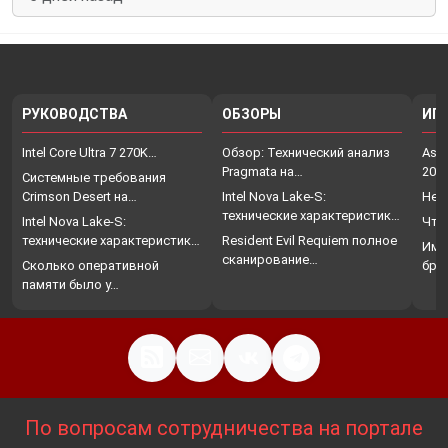
РУКОВОДСТВА
ОБЗОРЫ
ИГ
Intel Core Ultra 7 270K…
Обзор: Технический анализ
Assa
Pragmata на…
202
Системные требования
Crimson Desert на…
Intel Nova Lake-S:
Нет
технические характеристики,
Intel Nova Lake-S:
Что
…
технические характеристики,
Resident Evil Requiem полное
Име
…
сканирование…
Сколько оперативной
бро
памяти было у…
По вопросам сотрудничества на портале