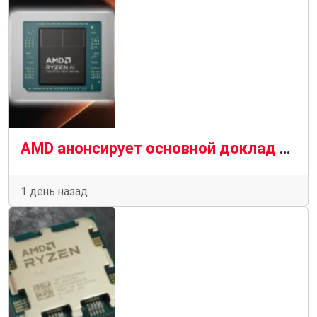
AMD анонсирует основной доклад на выставке IFA 2026, потенциально подготавливая почву для выпуска Ryzen AI Max Pro 400
1 день назад