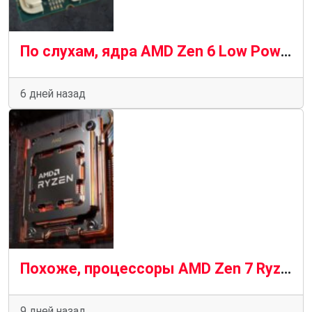
По слухам, ядра AMD Zen 6 Low Power представляют собой «шведский стол» из множества предыдущих архитектур
6 дней назад
Похоже, процессоры AMD Zen 7 Ryzen будут последними, кто будет работать на материнских платах AM5
9 дней назад