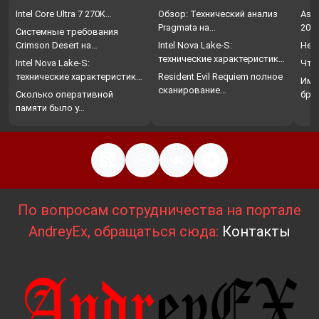
Intel Core Ultra 7 270K…
Обзор: Технический анализ
Assa
Pragmata на…
202
Системные требования
Crimson Desert на…
Intel Nova Lake-S:
Нет
технические характеристики,
Intel Nova Lake-S:
Что
…
технические характеристики,
Resident Evil Requiem полное
Име
…
сканирование…
Сколько оперативной
бро
памяти было у…
По вопросам сотрудничества на портале
AndreyEx, обращаться сюда:
Контакты