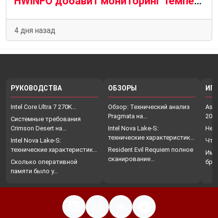
HWiNFO добавит мониторинг температуры VRAM на кристалле для графических процессоров AMD и Nvidia
4 дня назад
РУКОВОДСТВА
ОБЗОРЫ
ИГ
Intel Core Ultra 7 270K…
Обзор: Технический анализ
Assa
Pragmata на…
202
Системные требования
Crimson Desert на…
Intel Nova Lake-S:
Нет
технические характеристики,
Intel Nova Lake-S:
Что
…
технические характеристики,
Resident Evil Requiem полное
Име
…
сканирование…
Сколько оперативной
бро
памяти было у…