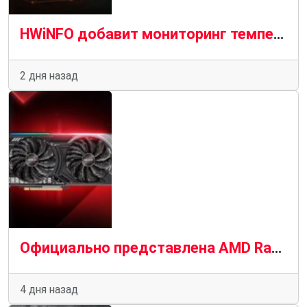
HWiNFO добавит мониторинг температуры VRAM на кристалле для графических процессоров AMD и Nvidia
2 дня назад
Официально представлена AMD Radeon RX 9050 со средними показателями в разрешении 1080p
4 дня назад