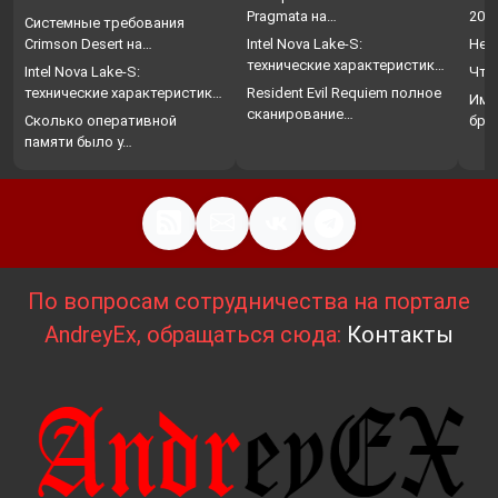
Pragmata на…
202
Системные требования
Crimson Desert на…
Intel Nova Lake-S:
Нет
технические характеристики,
Intel Nova Lake-S:
Что
…
технические характеристики,
Resident Evil Requiem полное
Име
…
сканирование…
Сколько оперативной
бро
памяти было у…
По вопросам сотрудничества на портале
AndreyEx, обращаться сюда:
Контакты