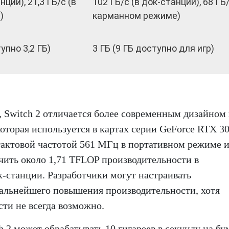
нции), 21,3 ГБ/с (в
102 ГБ/с (в док-станции), 68 ГБ/
)
карманном режиме)
упно 3,2 ГБ)
3 ГБ (9 ГБ доступно для игр)
, Switch 2 отличается более современным дизайном
оторая используется в картах серии GeForce RTX 30
актовой частотой 561 МГц в портативном режиме и
чить около 1,71 TFLOP производительности в
-станции. Разработчики могут настраивать
дальнейшего повышения производительности, хотя
ти не всегда возможно.
h 2 может обрабатывать 10 гигареев в секунду на бу