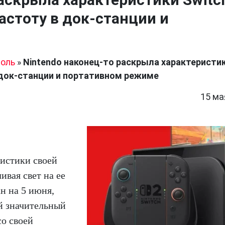
астоту в док-станции и
оль
»
Nintendo наконец-то раскрыла характеристи
 док-станции и портативном режиме
15 ма
ристики своей
ивая свет на ее
н на 5 июня,
ой значительный
со своей