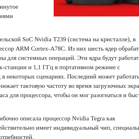
винутое
ниями
ельской SoC Nvidia T239 (система на кристалле), в
ессор ARM Cortex-A78C. Из них шесть ядер обраба
ны для системных операций. Эти ядра будут работат
к-станции и 1,1 ГГц в портативном режиме с
в некоторых сценариях. Последний может работать
онижает тактовую частоту во время загрузочных экра
са для процессора, чтобы он мог разогнаться и быс
шибочно описала процессор Nvidia Tegra как
действительно имеет индивидуальный чип, специаль
отребностей.