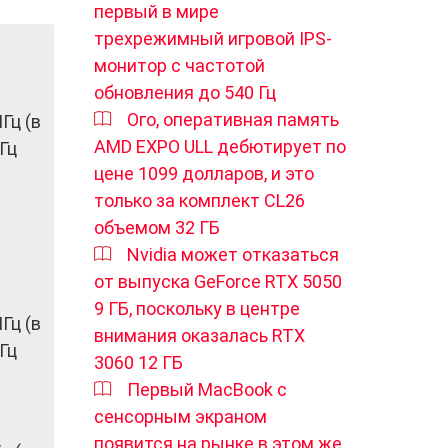
первый в мире
трехрежимный игровой IPS-
монитор с частотой
обновления до 540 Гц
Ого, оперативная память
Гц (в
AMD EXPO ULL дебютирует по
Гц
цене 1099 долларов, и это
только за комплект CL26
объемом 32 ГБ
Nvidia может отказаться
от выпуска GeForce RTX 5050
9 ГБ, поскольку в центре
Гц (в
внимания оказалась RTX
Гц
3060 12 ГБ
Первый MacBook с
сенсорным экраном
появится на рынке в этом же