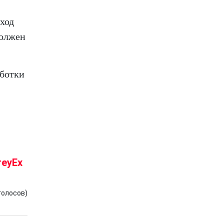
ход
должен
аботки
reyEx
голосов)