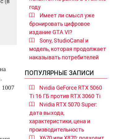
с (в
году
Имеет ли смысл уже
бронировать цифровое
издание GTA VI?
Sony, StudioCanal и
модель, которая продолжает
наказывать потребителей
 на
ПОПУЛЯРНЫЕ ЗАПИСИ
.
 1007
Nvidia GeForce RTX 5060
Ti 16 ГБ против RTX 3060 Ti
Nvidia RTX 5070 Super:
дата выхода,
характеристики, цена и
производительность
X670 или X870: подходит
маге,