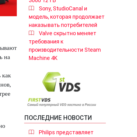
3060 12 ГБ
Sony, StudioCanal и
модель, которая продолжает
наказывать потребителей
Valve скрытно меняет
требования к
тывают
производительности Steam
ь на
Machine 4K
 как
нов,
трее
ПОСЛЕДНИЕ НОВОСТИ
но
Philips представляет