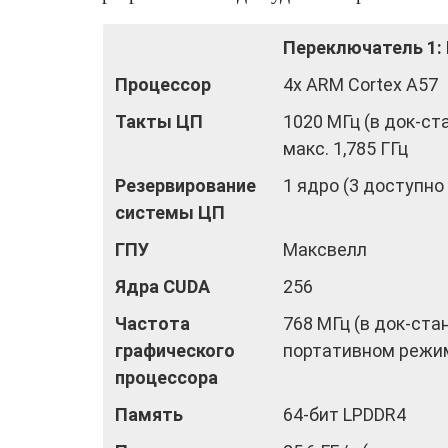
Переключатель 1: N
Процессор
4x ARM Cortex A57
Такты ЦП
1020 МГц (в док-ст
макс. 1,785 ГГц
Резервирование
1 ядро ​​(3 доступно
системы ЦП
ГПУ
Максвелл
Ядра CUDA
256
Частота
768 МГц (в док-стан
графического
портативном режим
процессора
Память
64-бит LPDDR4