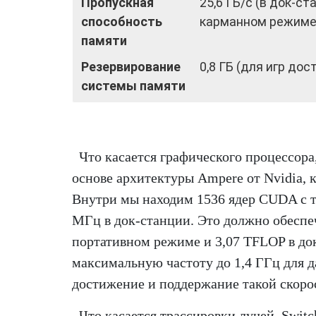
Пропускная
25,6 ГБ/с (в док-ста
способность
карманном режиме
памяти
Резервирование
0,8 ГБ (для игр дост
системы памяти
Что касается графического процессора
основе архитектуры Ampere от Nvidia, к
Внутри мы находим 1536 ядер CUDA с т
МГц в док-станции. Это должно обеспе
портативном режиме и 3,07 TFLOP в док
максимальную частоту до 1,4 ГГц для 
достижение и поддержание такой скорос
Что касается трассировки лучей, Switc