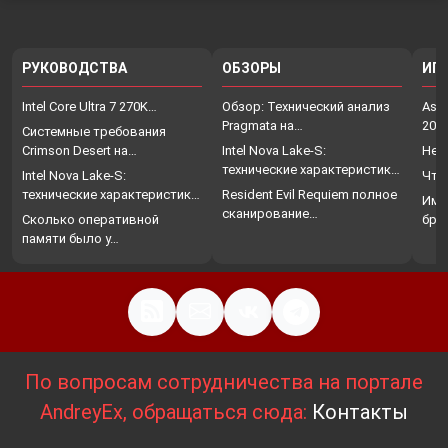
РУКОВОДСТВА
ОБЗОРЫ
ИГ
Intel Core Ultra 7 270K…
Обзор: Технический анализ
Assa
Pragmata на…
202
Системные требования
Crimson Desert на…
Intel Nova Lake-S:
Нет
технические характеристики,
Intel Nova Lake-S:
Что
…
технические характеристики,
Resident Evil Requiem полное
Име
…
сканирование…
Сколько оперативной
бро
памяти было у…
По вопросам сотрудничества на портале
AndreyEx, обращаться сюда:
Контакты