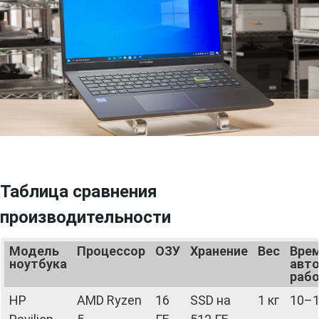
Таблица сравнения
производительности
Модель
Процессор
ОЗУ
Хранение
Вес
Вре
ноутбука
авт
раб
HP
AMD Ryzen
16
SSD на
1 кг
10–1