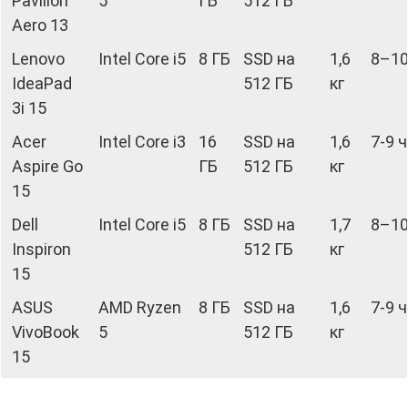
Pavilion
5
ГБ
512 ГБ
Aero 13
Lenovo
Intel Core i5
8 ГБ
SSD на
1,6
8–10
IdeaPad
512 ГБ
кг
3i 15
Acer
Intel Core i3
16
SSD на
1,6
7-9 
Aspire Go
ГБ
512 ГБ
кг
15
Dell
Intel Core i5
8 ГБ
SSD на
1,7
8–10
Inspiron
512 ГБ
кг
15
ASUS
AMD Ryzen
8 ГБ
SSD на
1,6
7-9 
VivoBook
5
512 ГБ
кг
15