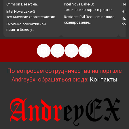
Crimson Desert на…
Intel Nova Lake-S:
Нет
технические характеристики,
Intel Nova Lake-S:
Что
…
технические характеристики,
Resident Evil Requiem полное
Име
…
сканирование…
Сколько оперативной
бро
памяти было у…
По вопросам сотрудничества на портале
AndreyEx, обращаться сюда:
Контакты