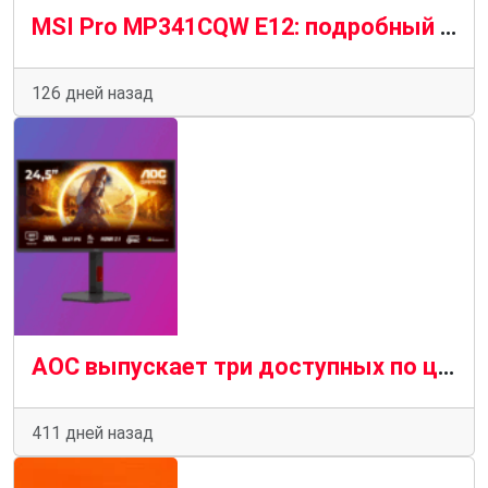
MSI Pro MP341CQW E12: подробный обзор доступного 34″ изогнутого монитора
126 дней назад
AOC выпускает три доступных по цене монитора QHD с частотой до 300 Гц
411 дней назад