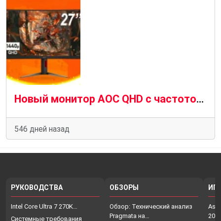
Новый монитор AOC QHD с частотой 300 Гц стоит на 70 долларов дешевле, чем у конкурентов
546 дней назад
РУКОВОДСТВА
ОБЗОРЫ
ИГ
Intel Core Ultra 7 270K…
Обзор: Технический анализ
Assa
Pragmata на…
202
Системные требования