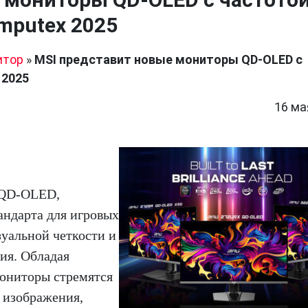
mputex 2025
итор
»
MSI представит новые мониторы QD-OLED с
 2025
16 ма
 QD-OLED,
андарта для игровых
зуальной четкости и
ия. Обладая
мониторы стремятся
 изображения,