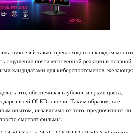
лика пикселей также превосходно на каждом мони
ить ощущение почти мгновенной реакции и плавной
вными кандидатами для киберспортсменов, желающи
делать это, обеспечивая глубокие и яркие цвета,
одаря своей OLED-панели. Таким образом, все
чным опытом, независимо от того, предпочитают ли
просто смотрят фильмы.
 QD-OLED X50, и MAG 272QP QD-OLED X50 имеют