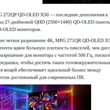
272QP QD-OLED X50 — последние дополнения к
ены 27-дюймовой QHD (2560×1440) QD-OLED панел
QD-OLED мониторов.
олее четкое разрешение 4K, MPG 271QR QD-OLED X5
чти вдвое большую плотность пикселей, чем дис
азрешение для монитора с частотой 500 Гц, поскол
редышка, чтобы достичь таких головокружительны
ия вещей обеспечивает идеальный баланс между
 этом достижимый для современных ПК.