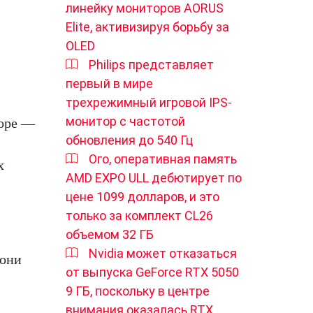
линейку мониторов AORUS
Elite, активизируя борьбу за
OLED
Philips представляет
первый в мире
трехрежимный игровой IPS-
монитор с частотой
торе —
обновления до 540 Гц
Ого, оперативная память
х
AMD EXPO ULL дебютирует по
цене 1099 долларов, и это
только за комплект CL26
объемом 32 ГБ
Nvidia может отказаться
 они
от выпуска GeForce RTX 5050
9 ГБ, поскольку в центре
внимания оказалась RTX