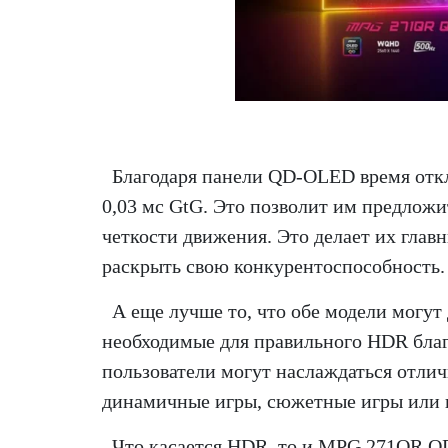
Благодаря панели QD-OLED время отк
0,03 мс GtG. Это позволит им предлож
четкости движения. Это делает их гла
раскрыть свою конкурентоспособность.
А еще лучше то, что обе модели могут 
необходимые для правильного HDR благ
пользователи могут наслаждаться отли
динамичные игры, сюжетные игры или 
Что касается HDR, то и MPG 271QR