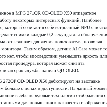
оенное в MPG 271QR QD-OLED X50 аппаратное
 работу некоторых интересных функций. Наиболее
re, который сочетает в себе встроенный NPU с пост
елает снимки каждые 0,2 секунды для обнаружени
ема отслеживает движения пользователя, позволяя
 монитора. Таким образом, датчик AI Care может т
ого нет, чтобы впоследствии уменьшить яркость ил
остая процедура, которая может снизить
личивая срок службы панели QD-OLED.
272QP QD-OLED X50 дебютируют на выставке
ем больше о ценах и доступности. На данный момен
тающие в себе передовые технологии отображения с
танными для повышения как качества изображения