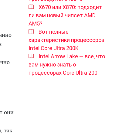
X670 или X870: подходит
ли вам новый чипсет AMD
AM5?
Вот полные
оянно
характеристики процессоров
я
Intel Core Ultra 200K
Intel Arrow Lake — все, что
очно
вам нужно знать о
и
процессорах Core Ultra 200
т они
, так