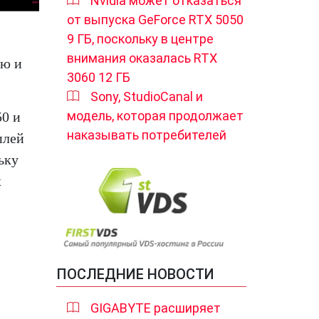
Nvidia может отказаться
от выпуска GeForce RTX 5050
9 ГБ, поскольку в центре
внимания оказалась RTX
ью и
3060 12 ГБ
Sony, StudioCanal и
модель, которая продолжает
0 и
наказывать потребителей
плей
ьку
х
ПОСЛЕДНИЕ НОВОСТИ
GIGABYTE расширяет