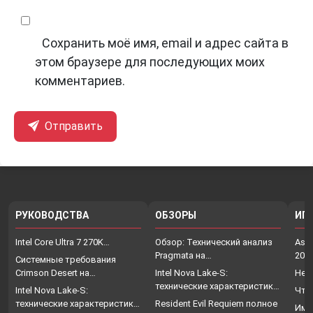
Сохранить моё имя, email и адрес сайта в
этом браузере для последующих моих
комментариев.
Отправить
РУКОВОДСТВА
ОБЗОРЫ
ИГ
Intel Core Ultra 7 270K…
Обзор: Технический анализ
Assa
Pragmata на…
202
Системные требования
Crimson Desert на…
Intel Nova Lake-S:
Нет
технические характеристики,
Intel Nova Lake-S:
Что
…
технические характеристики,
Resident Evil Requiem полное
Име