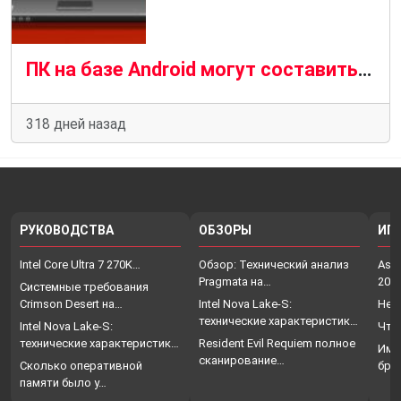
ПК на базе Android могут составить конкуренцию Chromebook
318 дней назад
РУКОВОДСТВА
ОБЗОРЫ
ИГ
Intel Core Ultra 7 270K…
Обзор: Технический анализ
Assa
Pragmata на…
202
Системные требования
Crimson Desert на…
Intel Nova Lake-S:
Нет
технические характеристики,
Intel Nova Lake-S:
Что
…
технические характеристики,
Resident Evil Requiem полное
Име
…
сканирование…
Сколько оперативной
бро
памяти было у…