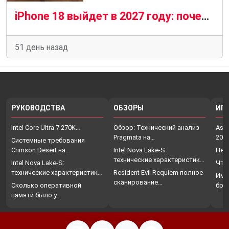
iPhone 18 выйдет в 2027 году: почему Apple изменила привычный график
51 день назад
РУКОВОДСТВА
ОБЗОРЫ
ИГ
Intel Core Ultra 7 270K…
Обзор: Технический анализ
Assa
Pragmata на…
202
Системные требования
Crimson Desert на…
Intel Nova Lake-S:
Нет
технические характеристики,
Intel Nova Lake-S:
Что
…
технические характеристики,
Resident Evil Requiem полное
Име
…
сканирование…
Сколько оперативной
бро
памяти было у…