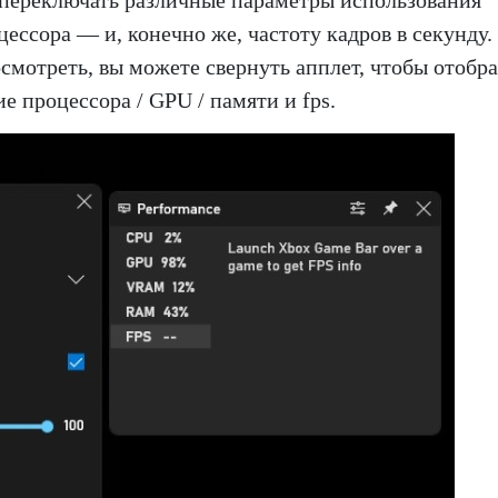
 переключать различные параметры использования
ессора — и, конечно же, частоту кадров в секунду.
росмотреть, вы можете свернуть апплет, чтобы отобр
е процессора / GPU / памяти и fps.