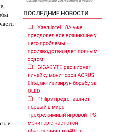
е,
ПОСЛЕДНИЕ НОВОСТИ
обы
 части
Узел Intel 18A уже
преодолел все возникшие у
него проблемы —
производство идет полным
ходом
GIGABYTE расширяет
линейку мониторов AORUS
Elite, активизируя борьбу за
OLED
Philips представляет
первый в мире
трехрежимный игровой IPS-
монитор с частотой
ть в
обновления до 540 Гц