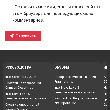
Сохранить моё имя, email и адрес сайта в
этом браузере для последующих моих
комментариев.
Отправить
РУКОВОДСТВА
ОБЗОРЫ
ИГ
Intel Core Ultra 7 270K…
Обзор: Технический анализ
Assa
Pragmata на…
202
Системные требования
Crimson Desert на…
Intel Nova Lake-S:
Нет
технические характеристики,
Intel Nova Lake-S:
Что
…
технические характеристики,
Resident Evil Requiem полное
Име
…
сканирование…
Сколько оперативной
бро
памяти было у…