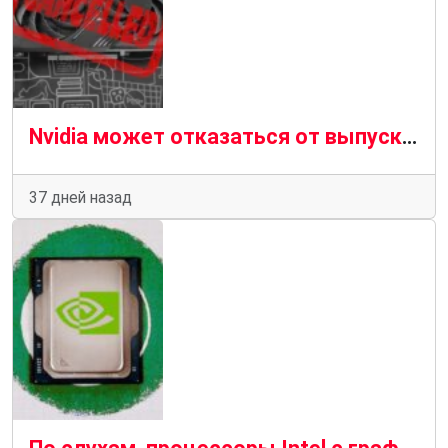
Nvidia может отказаться от выпуска GeForce RTX 5050 9 ГБ, поскольку в центре внимания оказалась RTX 3060 12 ГБ
37 дней назад