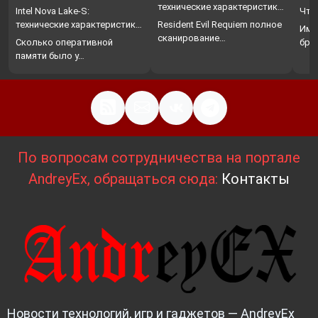
технические характеристики,
Intel Nova Lake-S:
Что
…
технические характеристики,
Resident Evil Requiem полное
Име
…
сканирование…
Сколько оперативной
бро
памяти было у…
По вопросам сотрудничества на портале
AndreyEx, обращаться сюда:
Контакты
Новости технологий, игр и гаджетов — AndreyEx