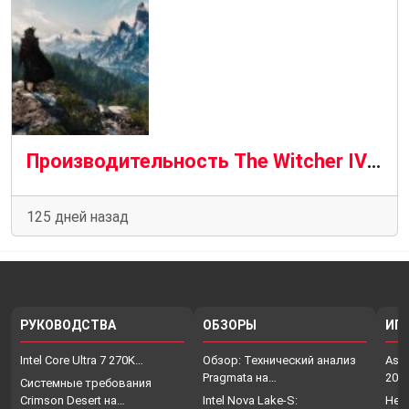
Производительность The Witcher IV: работает на GeForce RTX 4070 с трассировкой траекторий
125 дней назад
РУКОВОДСТВА
ОБЗОРЫ
ИГ
Intel Core Ultra 7 270K…
Обзор: Технический анализ
Assa
Pragmata на…
202
Системные требования
Crimson Desert на…
Intel Nova Lake-S:
Нет