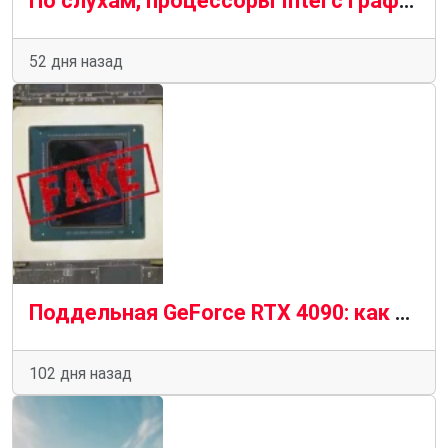
По слухам, процессоры Intel с графикой Nvidia GeForce RTX появятся в продаже в начале 2028 года
52 дня назад
Поддельная GeForce RTX 4090: как мошенники превращают старые GPU в фальшивые флагманы NVIDIA
102 дня назад