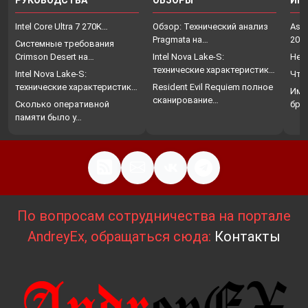
РУКОВОДСТВА
ОБЗОРЫ
ИГ
Intel Core Ultra 7 270K…
Обзор: Технический анализ
Assa
Pragmata на…
202
Системные требования
Crimson Desert на…
Intel Nova Lake-S:
Нет
технические характеристики,
Intel Nova Lake-S:
Что
…
технические характеристики,
Resident Evil Requiem полное
Име
…
сканирование…
Сколько оперативной
бро
памяти было у…
По вопросам сотрудничества на портале
AndreyEx, обращаться сюда:
Контакты